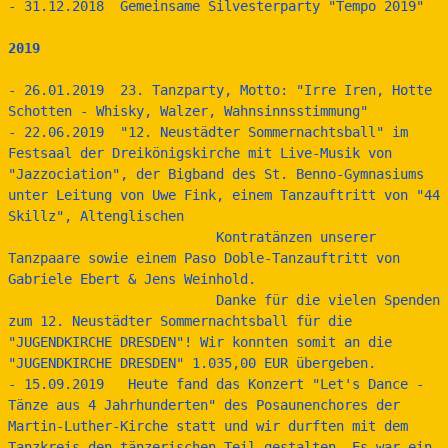
- 31.12.2018  Gemeinsame Silvesterparty "Tempo 2019"
2019
- 26.01.2019  23. Tanzparty, Motto: "Irre Iren, Hotte 
Schotten - Whisky, Walzer, Wahnsinnsstimmung"
- 22.06.2019  "12. Neustädter Sommernachtsball" im 
Festsaal der Dreikönigskirche mit Live-Musik von 
"Jazzociation", der Bigband des St. Benno-Gymnasiums 
unter Leitung von Uwe Fink, einem Tanzauftritt von "44 
Skillz", Altenglischen 
                          Kontratänzen unserer 
Tanzpaare sowie einem Paso Doble-Tanzauftritt von 
Gabriele Ebert & Jens Weinhold.
                          Danke für die vielen Spenden 
zum 12. Neustädter Sommernachtsball für die 
"JUGENDKIRCHE DRESDEN"! Wir konnten somit an die 
"JUGENDKIRCHE DRESDEN" 1.035,00 EUR übergeben.
- 15.09.2019   Heute fand das Konzert "Let's Dance - 
Tänze aus 4 Jahrhunderten" des Posaunenchores der 
Martin-Luther-Kirche statt und wir durften mit dem 
Tanzkreis den tänzerischen Teil gestalten. Es war ein 