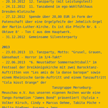
- 20.10.2012  12. Tanzparty (mit Leistungstest)
- 24.11.2012  11. Tanzabend im ego-Wohlfühlhaus 
Dresden-Klotzsche
- 27.12.2012  Spende über 20,00 EUR in Form der 
Patenschaft über eine Orgelpfeife der Jehmlich-Orgel 
der Martin-Luther-Kirche. Es ist die Pfeife Nr. 6 - 
Oktave 8' - Ton C aus dem Hauptwerk.
- 31.12.2012  Gemeinsame Silvesterparty
2013
- 23.03.2013  13. Tanzparty, Motto: "Grusel, Grauen, 
Gänsehaut - Horror im 3/4-Takt"
- 22.06.2013  "6. Neustädter Sommernachtsball" im 
Festsaal der Dreikönigskirche mit zwei Barocktanz-
Auftritten von "Les amis de la danse baroque" sowie 
einem Rheinische Garde-Auftritt und einem Tanzauftritt 
"Cola küsst Orange" der 
                          Tanzgruppe Merseburg-
Meuschau e.V. Aus unseren eigenen Reihen wurde eine 
Tango-Formation "James Bond" präsentiert (Sylvia + 
Volker Kirsch, Cindy + Marcus Oehme, Tabita Pöche + 
Philip Dießner, Susann + Jens 