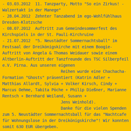
- 03.03.2012  11. Tanzparty, Motto "So ein Zirkus! - 
Walzertakt in der Manege"
- 28.04.2012  Zehnter Tanzabend im ego-Wohlfühlhaus 
Dresden-Klotzsche
- 08.07.2012  Auftritt zum Gemeindesommerfest des 
Kirchspiels in der St. Pauli-Kirchruine
- 21.07.2012  "5. Neustädter Sommernachtsball" im 
Festsaal der Dreikönigskirche mit einem Boogie-
Auftritt von Angela & Thomas Weidauer sowie einem 
Altberlin-Auftritt der Tanzfreunde des TSC Silberpfeil 
e.V. Pirna. Aus unseren eigenen 
                         Reihen wurde eine Chachacha-
Formation "Ghosts" präsentiert (Katrin Adler + 
Matthias Allardt, Sylvia + Volker Kirsch, Cindy + 
Marcus Oehme, Tabita Pöche + Philip Dießner, Marianne 
Rentsch + Bernhard Weiland, Susann + 
                         Jens Weinhold).
                         Danke für die vielen Spenden 
zum 5. Neustädter Sommernachtsball für das "Nachtcafe 
für Wohnungslose in der Dreikönigskirche"! Wir konnten 
somit 630 EUR übergeben.