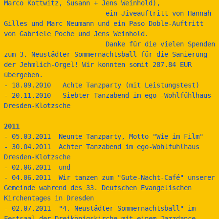
Marco Kottwitz, Susann + Jens Weinhold), 
                          ein Jiveauftritt von Hannah 
Gilles und Marc Neumann und ein Paso Doble-Auftritt 
von Gabriele Pöche und Jens Weinhold.
                          Danke für die vielen Spenden 
zum 3. Neustädter Sommernachtsball für die Sanierung 
der Jehmlich-Orgel! Wir konnten somit 287.84 EUR 
übergeben.
- 18.09.2010   Achte Tanzparty (mit Leistungstest)
- 20.11.2010   Siebter Tanzabend im ego -Wohlfühlhaus 
Dresden-Klotzsche
2011
- 05.03.2011  Neunte Tanzparty, Motto "Wie im Film"
- 30.04.2011  Achter Tanzabend im ego-Wohlfühlhaus 
Dresden-Klotzsche
- 02.06.2011  und
- 04.06.2011  Wir tanzen zum "Gute-Nacht-Café" unserer 
Gemeinde während des 33. Deutschen Evangelischen 
Kirchentages in Dresden
- 02.07.2011  "4. Neustädter Sommernachtsball" im 
Festsaal der Dreikönigskirche mit einem Jazzdance-