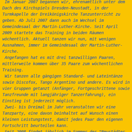
Im Januar 2007 begannen wir, ehrenamtlich unter dem 
Dach des Kirchspiels Dresden-Neustadt, in der 
Turmkapelle der Dreikönigskirche Tanzunterricht zu 
geben. Ab Juli 2007 dann auch im Wechsel im 
Gemeindesaal der Martin-Luther-Kirche. Seit April 
2009 startete das Training in beiden Räumen 
wöchentlich. Aktuell tanzen wir nun, mit wenigen 
Ausnahmen, immer im Gemeindesaal der Martin-Luther-
Kirche.   
 Angefangen hat es mit drei tanzwilligen Paaren, 
mittlerweile kommen über 35 Paare zum wöchentlichen 
Training.
 Wir tanzen alle gängigen Standard- und Lateintänze 
sowie Discofox, Tango Argentino und andere. Es wird in 
vier Gruppen getanzt (Anfänger, Fortgeschrittene sowie 
Tanzfreunde mit langjähriger Tanzerfahrung), ein 
Einstieg ist jederzeit möglich.
 Zwei- bis Dreimal im Jahr veranstalten wir eine 
Tanzparty, eine davon beinhaltet auf Wunsch einen 
kleinen Leistungstest, damit jedes Paar den eigenen 
Fortschritt beurteilen kann. 
 Seit 2008 findet jährlich im Sommer der "Neustädter 