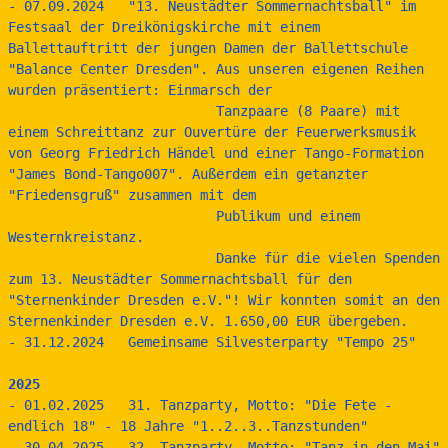
- 07.09.2024   "13. Neustädter Sommernachtsball" im 
Festsaal der Dreikönigskirche mit einem 
Ballettauftritt der jungen Damen der Ballettschule 
"Balance Center Dresden". Aus unseren eigenen Reihen 
wurden präsentiert: Einmarsch der  
                          Tanzpaare (8 Paare) mit 
einem Schreittanz zur Ouvertüre der Feuerwerksmusik 
von Georg Friedrich Händel und einer Tango-Formation 
"James Bond-Tango007". Außerdem ein getanzter 
"Friedensgruß" zusammen mit dem
                          Publikum und einem 
Westernkreistanz. 
                          Danke für die vielen Spenden 
zum 13. Neustädter Sommernachtsball für den 
"Sternenkinder Dresden e.V."! Wir konnten somit an den 
Sternenkinder Dresden e.V. 1.650,00 EUR übergeben. 
- 31.12.2024   Gemeinsame Silvesterparty "Tempo 25"
2025
- 01.02.2025   31. Tanzparty, Motto: "Die Fete - 
endlich 18" - 18 Jahre "1..2..3..Tanzstunden"
- 30.04.2025   32. Tanzparty, Motto: "Tanz in den Mai" 