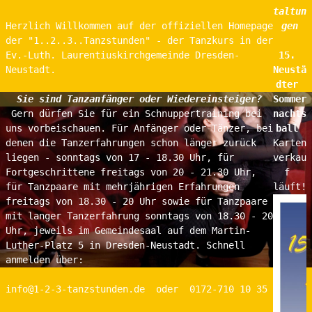
taltun
Herzlich Willkommen auf der offiziellen Homepage 
gen
der "1..2..3..Tanzstunden" - der Tanzkurs in der 
Ev.-Luth. Laurentiuskirchgemeinde Dresden-
15. 
Neustadt. 
Neustä
dter 
  Sie sind Tanzanfänger oder Wiedereinsteiger?
Sommer
 Gern dürfen Sie für ein Schnuppertraining bei 
nachts
uns vorbeischauen. Für Anfänger oder Tänzer, bei 
ball 
denen die Tanzerfahrungen schon länger zurück 
Karten
liegen - sonntags von 17 - 18.30 Uhr, für 
verkau
Fortgeschrittene freitags von 20 - 21.30 Uhr, 
f 
für Tanzpaare mit mehrjährigen Erfahrungen 
läuft!
freitags von 18.30 - 20 Uhr sowie für Tanzpaare 
mit langer Tanzerfahrung sonntags von 18.30 - 20 
Uhr, jeweils im Gemeindesaal auf dem Martin-
Luther-Platz 5 in Dresden-Neustadt. Schnell 
anmelden über:
info@1-2-3-tanzstunden.de  oder  0172-710 10 35